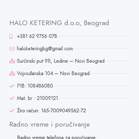
HALO KETERING d.o.o, Beograd
+381 62 9756 078
haloketeringbg@gmail.com
Surčinski put 9R, Ledine – Novi Beograd
Vojvođanska 104 – Novi Beograd
PIB: 108486080
Mat. br : 21009121
Žiro račun: 165-7009049562-72
Radno vreme i poručivanje
Radno vreme telefona za poručivanje: