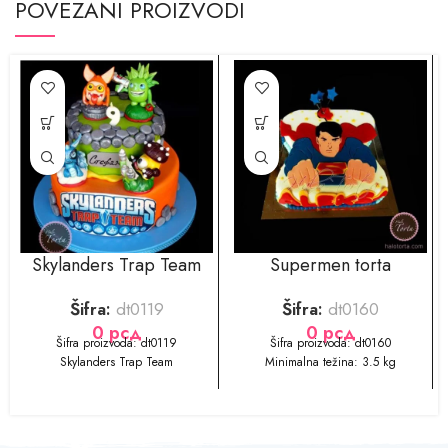
POVEZANI PROIZVODI
Skylanders Trap Team
Supermen torta
Šifra:
dt0119
Šifra:
dt0160
0
рсд
0
рсд
​​​​Šifra proizvoda: dt0119
​​Šifra proizvoda: dt0160
Skylanders Trap Team
Minimalna težina: 3.5 kg