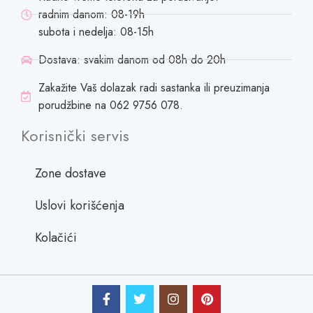
radnim danom: 08-19h
subota i nedelja: 08-15h
Dostava: svakim danom od 08h do 20h
Zakažite Vaš dolazak radi sastanka ili preuzimanja
porudžbine na 062 9756 078.
Korisnički servis
Zone dostave
Uslovi korišćenja
Kolačići