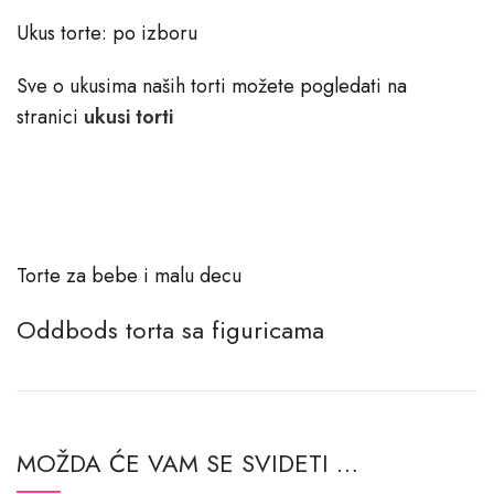
Ukus torte: po izboru
Sve o ukusima naših torti možete pogledati na
stranici
ukusi torti
Torte za bebe i malu decu
Oddbods torta sa figuricama
MOŽDA ĆE VAM SE SVIDETI …