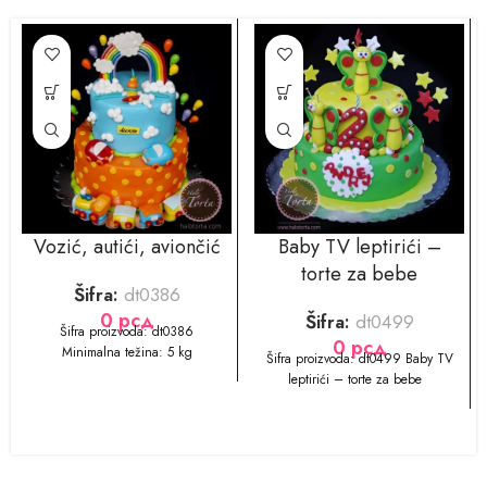
Vozić, autići, aviončić
Baby TV leptirići –
torte za bebe
Šifra:
dt0386
0
рсд
Šifra:
dt0499
​​Šifra proizvoda: dt0386
0
рсд
Minimalna težina: 5 kg
​​​​Šifra proizvoda: dt0499 Baby TV
leptirići – torte za bebe