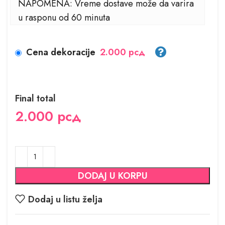
NAPOMENA: Vreme dostave može da varira
u rasponu od 60 minuta
Cena dekoracije
2.000 рсд
Final total
2.000
рсд
DODAJ U KORPU
Dodaj u listu želja