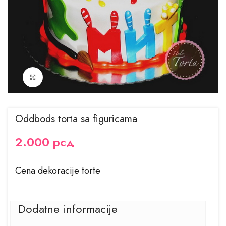
Kliknite za uvećanje
Oddbods torta sa figuricama
2.000
рсд
Cena dekoracije torte
Dodatne informacije