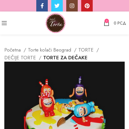
0
0
РСД
Početna
Torte kolači Beograd
TORTE
DEČIJE TORTE
TORTE ZA DEČAKE