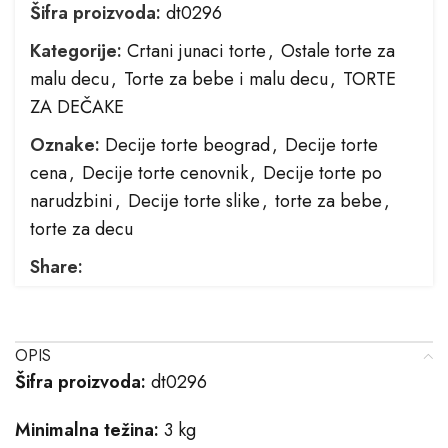
Šifra proizvoda:
dt0296
Kategorije:
Crtani junaci torte
,
Ostale torte za
malu decu
,
Torte za bebe i malu decu
,
TORTE
ZA DEČAKE
Oznake:
Decije torte beograd
,
Decije torte
cena
,
Decije torte cenovnik
,
Decije torte po
narudzbini
,
Decije torte slike
,
torte za bebe
,
torte za decu
Share:
OPIS
Šifra proizvoda:
dt0296
Minimalna težina:
3 kg