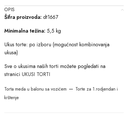
OPIS
Šifra proizvoda:
dt1667
Minimalna težina:
5,5
kg
Ukus torte: po izboru (mogućnost kombinovanja
ukusa)
Sve o ukusima naših torti možete pogledati na
stranici
​UKUSI TORTI
–
Torta meda u balonu sa vozićem
Torte za 1.rodjendan i
krštenje