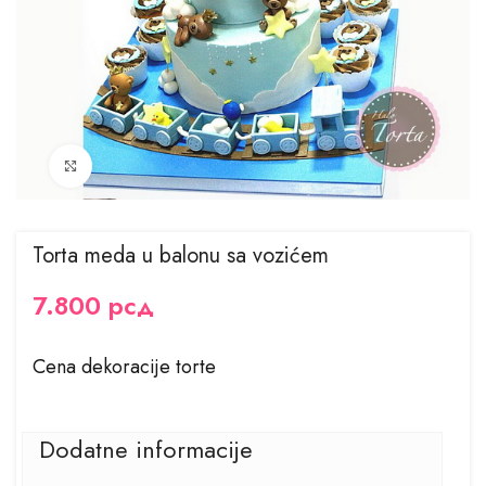
Kliknite za uvećanje
Torta meda u balonu sa vozićem
7.800
рсд
Cena dekoracije torte
Dodatne informacije