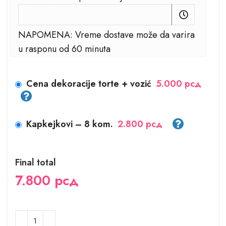
NAPOMENA: Vreme dostave može da varira
u rasponu od 60 minuta
Cena dekoracije torte + vozić
5.000 рсд
Kapkejkovi – 8 kom.
2.800 рсд
Final total
7.800
рсд