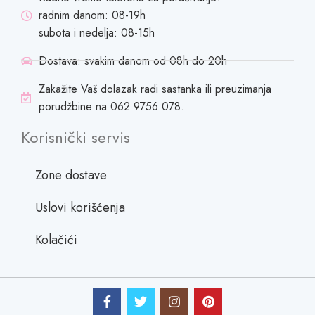
radnim danom: 08-19h
subota i nedelja: 08-15h
Dostava: svakim danom od 08h do 20h
Zakažite Vaš dolazak radi sastanka ili preuzimanja
porudžbine na 062 9756 078.
Korisnički servis
Zone dostave
Uslovi korišćenja
Kolačići