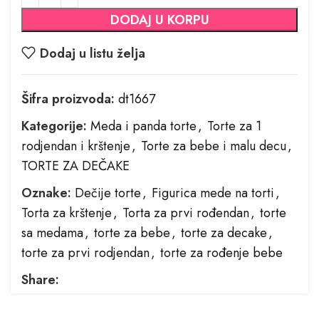
DODAJ U KORPU
Dodaj u listu želja
Šifra proizvoda:
dt1667
Kategorije:
Meda i panda torte
,
Torte za 1
rodjendan i krštenje
,
Torte za bebe i malu decu
,
TORTE ZA DEČAKE
Oznake:
Dečije torte
,
Figurica mede na torti
,
Torta za krštenje
,
Torta za prvi rođendan
,
torte
sa medama
,
torte za bebe
,
torte za decake
,
torte za prvi rodjendan
,
torte za rođenje bebe
Share: