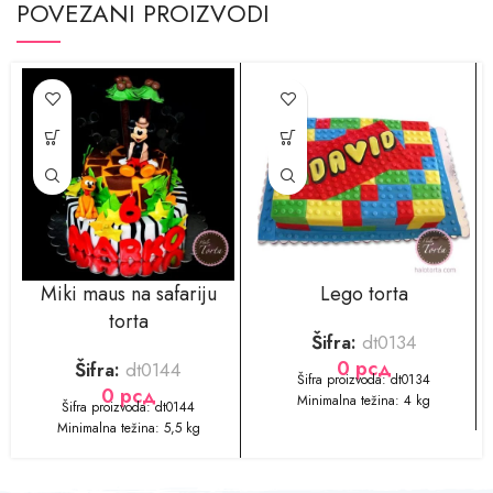
POVEZANI PROIZVODI
Miki maus na safariju
Lego torta
torta
Šifra:
dt0134
0
рсд
Šifra:
dt0144
​​Šifra proizvoda: dt0134
0
рсд
Minimalna težina: 4 kg
​Šifra proizvoda: dt0144
Minimalna težina: 5,5 kg