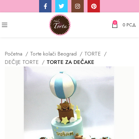
0
0
РСД
Početna
Torte kolači Beograd
TORTE
DEČIJE TORTE
TORTE ZA DEČAKE