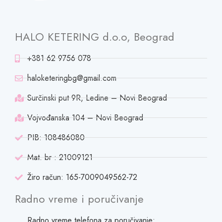
HALO KETERING d.o.o, Beograd
+381 62 9756 078
haloketeringbg@gmail.com
Surčinski put 9R, Ledine – Novi Beograd
Vojvođanska 104 – Novi Beograd
PIB: 108486080
Mat. br : 21009121
Žiro račun: 165-7009049562-72
Radno vreme i poručivanje
Radno vreme telefona za poručivanje: