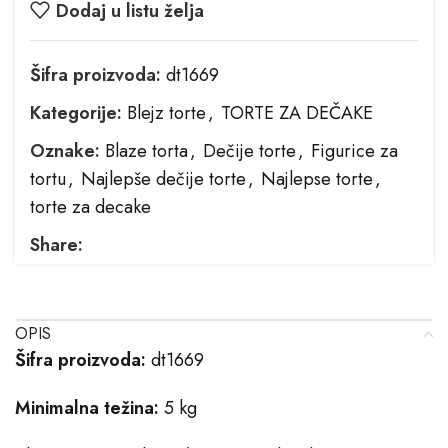
Dodaj u listu želja
Šifra proizvoda:
dt1669
Kategorije:
Blejz torte
,
TORTE ZA DEČAKE
Oznake:
Blaze torta
,
Dečije torte
,
Figurice za
tortu
,
Najlepše dečije torte
,
Najlepse torte
,
torte za decake
Share:
OPIS
Šifra proizvoda:
dt1669
Minimalna težina:
5 kg