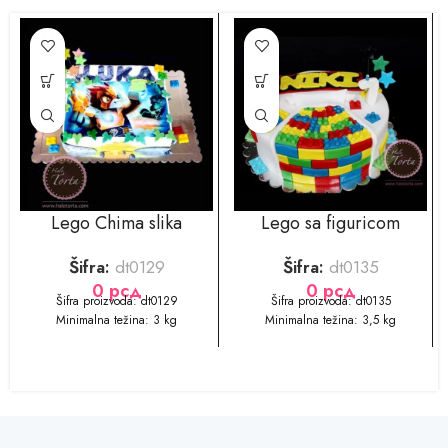
Lego Chima slika
Lego sa figuricom
Šifra:
dt0129
Šifra:
dt0135
0
рсд
0
рсд
Šifra proizvoda: dt0129
​​Šifra proizvoda: dt0135
Minimalna težina: 3 kg
Minimalna težina: 3,5 kg