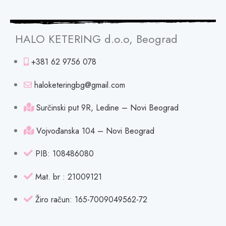
HALO KETERING d.o.o, Beograd
+381 62 9756 078
haloketeringbg@gmail.com
Surčinski put 9R, Ledine – Novi Beograd
Vojvođanska 104 – Novi Beograd
PIB: 108486080
Mat. br : 21009121
Žiro račun: 165-7009049562-72