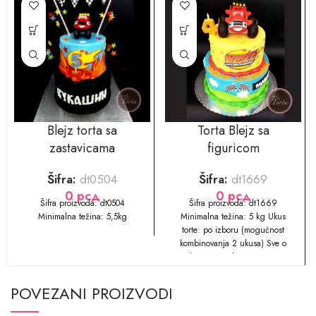
Blejz torta sa
Torta Blejz sa
zastavicama
figuricom
Šifra:
dt0504
Šifra:
dt1669
0
рсд
0
рсд
Šifra proizvoda: dt0504
Šifra proizvoda: dt1669
Minimalna težina: 5,5kg
Minimalna težina: 5 kg Ukus
torte: po izboru (mogućnost
kombinovanja 2 ukusa) Sve o
ukusima naših torti možete
pogledati
POVEZANI PROIZVODI