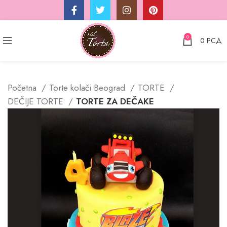
0
0
РСД
Početna
Torte kolači Beograd
TORTE
DEČIJE TORTE
TORTE ZA DEČAKE