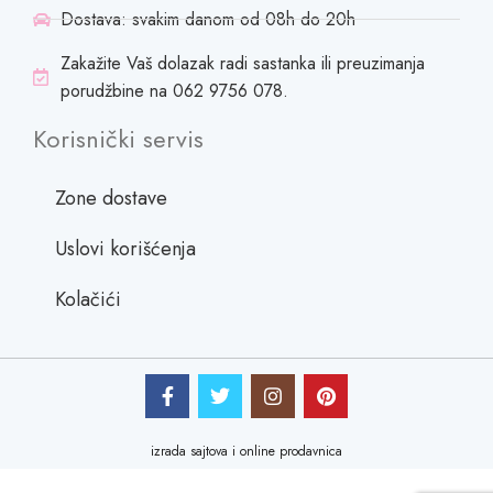
Dostava: svakim danom od 08h do 20h
Zakažite Vaš dolazak radi sastanka ili preuzimanja
porudžbine na 062 9756 078.
Korisnički servis
Zone dostave
Uslovi korišćenja
Kolačići
izrada sajtova i online prodavnica