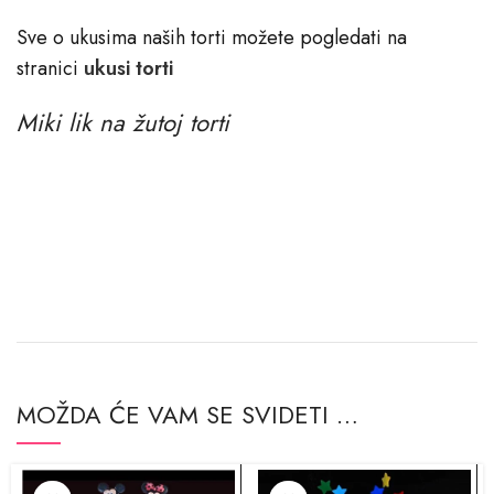
Sve o ukusima naših torti možete pogledati na
stranici
ukusi torti
Miki lik na žutoj torti
MOŽDA ĆE VAM SE SVIDETI …