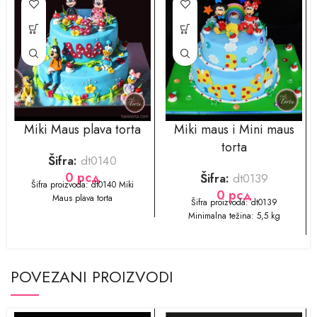
Miki Maus plava torta
Miki maus i Mini maus
torta
Šifra:
dt0140
0
рсд
Šifra:
dt0139
​​​​Šifra proizvoda: dt0140 Miki
0
рсд
Maus plava torta
​Šifra proizvoda: dt0139
Minimalna težina: 5,5 kg
POVEZANI PROIZVODI