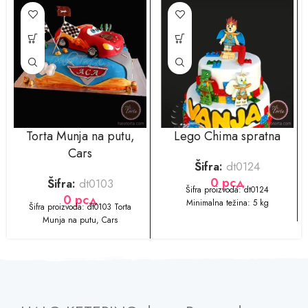
Torta Munja na putu,
Lego Chima spratna
Cars
Šifra:
dt0124
0
рсд
Šifra:
dt0103
Šifra proizvoda: dt0124
0
рсд
Minimalna težina: 5 kg
​​​​Šifra proizvoda: dt0103 Torta
Munja na putu, Cars