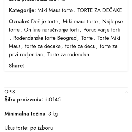
Kategorije:
Miki Maus torte
,
TORTE ZA DEČAKE
Oznake:
Dečije torte
,
Miki maus torte
,
Najlepse
torte
,
On line naručivanje torti
,
Porucivanje torti
,
Rođendanske torte Beograd
,
Torte
,
Torte Miki
Maus
,
torte za decake
,
torte za decu
,
torte za
prvi rodjendan
,
Torte za rođendan
Share:
OPIS
Šifra proizvoda:
dt0145
Minimalna težina:
3 kg
Ukus torte: po izboru