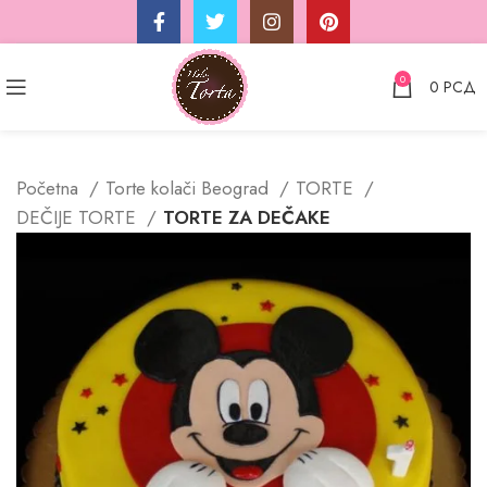
0
0
РСД
Početna
Torte kolači Beograd
TORTE
DEČIJE TORTE
TORTE ZA DEČAKE