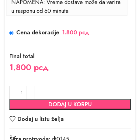
NAPOMENA: Vreme dostave može da varira
u rasponu od 60 minuta
Cena dekoracije
1.800 рсд
Final total
1.800
рсд
DODAJ U KORPU
Dodaj u listu želja
Šifra proizvoda:
dt0145