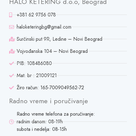
HALO KETERING d.o.o, Beograd
+381 62 9756 078
haloketeringbg@gmail.com
Surčinski put 9R, Ledine – Novi Beograd
Vojvođanska 104 – Novi Beograd
PIB: 108486080
Mat. br : 21009121
Žiro račun: 165-7009049562-72
Radno vreme i poručivanje
Radno vreme telefona za poručivanje:
radnim danom: 08-19h
subota i nedelja: 08-15h