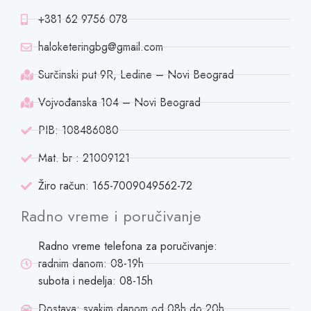
+381 62 9756 078
haloketeringbg@gmail.com
Surčinski put 9R, Ledine – Novi Beograd
Vojvođanska 104 – Novi Beograd
PIB: 108486080
Mat. br : 21009121
Žiro račun: 165-7009049562-72
Radno vreme i poručivanje
Radno vreme telefona za poručivanje:
radnim danom: 08-19h
subota i nedelja: 08-15h
Dostava: svakim danom od 08h do 20h