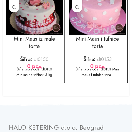
Mini Maus iz male
Mini Maus i tufnice
torte
torta
Šifra:
dt0150
Šifra:
dt0153
0
рсд
0
рсд
​​Šifra proizvoda: dt0150
​​​​Šifra proizvoda: dt0153 Mini
Minimalna težina: 3 kg
Maus i tufnice torta
HALO KETERING d.o.o, Beograd