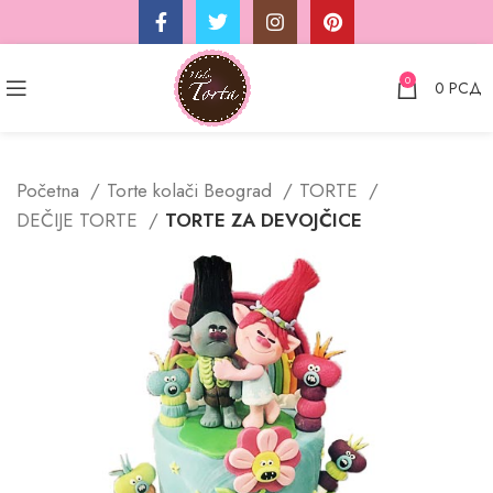
0
0
РСД
Početna
Torte kolači Beograd
TORTE
DEČIJE TORTE
TORTE ZA DEVOJČICE