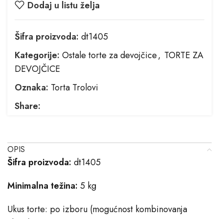
Dodaj u listu želja
Šifra proizvoda:
dt1405
Kategorije:
Ostale torte za devojčice
,
TORTE ZA
DEVOJČICE
Oznaka:
Torta Trolovi
Share:
OPIS
Šifra proizvoda:
dt1405
Minimalna težina:
5 kg
Ukus torte: po izboru (mogućnost kombinovanja