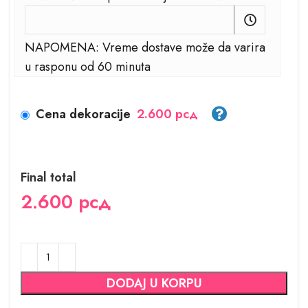
NAPOMENA: Vreme dostave može da varira
u rasponu od 60 minuta
Cena dekoracije
2.600 рсд
Final total
2.600
рсд
DODAJ U KORPU