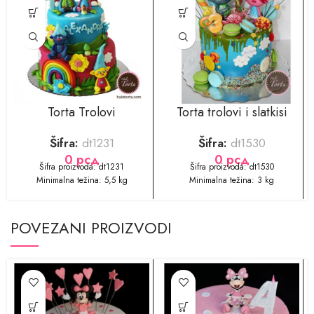
Torta Trolovi
Torta trolovi i slatkisi
Šifra:
dt1231
Šifra:
dt1530
0
рсд
0
рсд
Šifra proizvoda: dt1231
Šifra proizvoda: dt1530
Minimalna težina: 5,5 kg
Minimalna težina: 3 kg
POVEZANI PROIZVODI