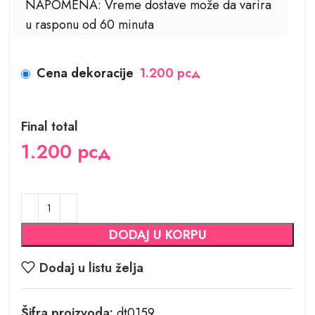
NAPOMENA: Vreme dostave može da varira
u rasponu od 60 minuta
Cena dekoracije
1.200 рсд
Final total
1.200
рсд
DODAJ U KORPU
Dodaj u listu želja
Šifra proizvoda:
dt0159