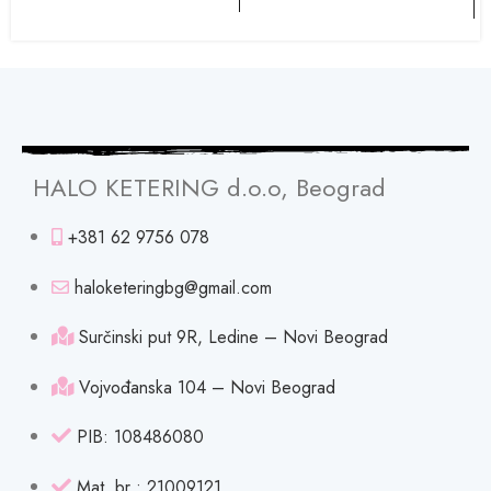
HALO KETERING d.o.o, Beograd
+381 62 9756 078
haloketeringbg@gmail.com
Surčinski put 9R, Ledine – Novi Beograd
Vojvođanska 104 – Novi Beograd
PIB: 108486080
Mat. br : 21009121