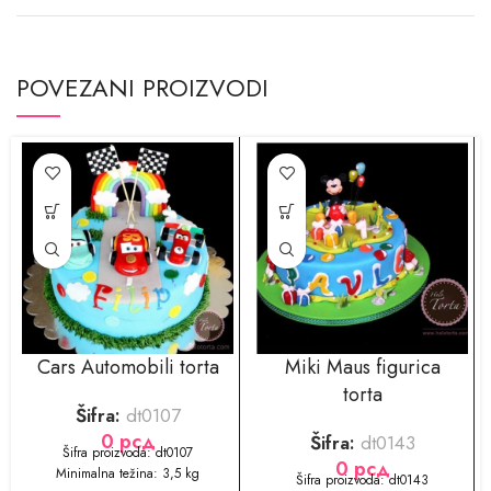
POVEZANI PROIZVODI
Cars Automobili torta
Miki Maus figurica
torta
Šifra:
dt0107
0
рсд
Šifra:
dt0143
​​Šifra proizvoda: dt0107
0
рсд
Minimalna težina: 3,5 kg
​​​​Šifra proizvoda: dt0143