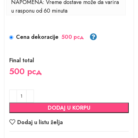
NAPOMENA: Vreme dostave može da varira
u rasponu od 60 minuta
Cena dekoracije
500 рсд
Final total
500
рсд
DODAJ U KORPU
Dodaj u listu želja