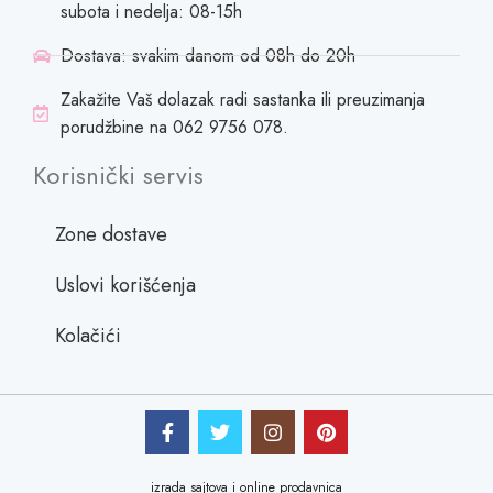
subota i nedelja: 08-15h
Dostava: svakim danom od 08h do 20h
Zakažite Vaš dolazak radi sastanka ili preuzimanja
porudžbine na 062 9756 078.
Korisnički servis
Zone dostave
Uslovi korišćenja
Kolačići
izrada sajtova i online prodavnica