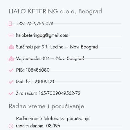
HALO KETERING d.o.o, Beograd
+381 62 9756 078
haloketeringbg@gmail.com
Surčinski put 9R, Ledine – Novi Beograd
Vojvođanska 104 – Novi Beograd
PIB: 108486080
Mat. br : 21009121
Žiro račun: 165-7009049562-72
Radno vreme i poručivanje
Radno vreme telefona za poručivanje:
radnim danom: 08-19h