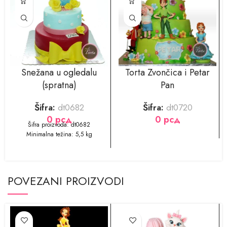
Snežana u ogledalu
Torta Zvončica i Petar
(spratna)
Pan
Šifra:
dt0682
Šifra:
dt0720
0
рсд
0
рсд
Šifra proizvoda: dt0682
Minimalna težina: 5,5 kg
POVEZANI PROIZVODI