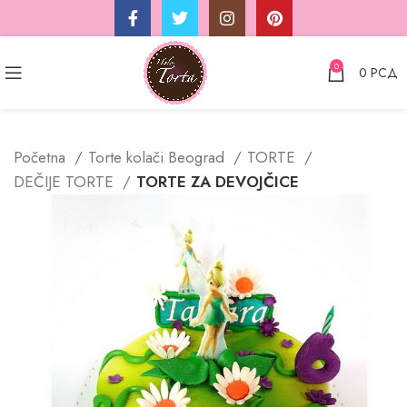
0
0
РСД
Početna
Torte kolači Beograd
TORTE
DEČIJE TORTE
TORTE ZA DEVOJČICE