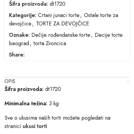
Šifra proizvoda:
dt1720
Kategorije:
Crtani junaci torte
,
Ostale torte za
devojčice
,
TORTE ZA DEVOJČICE
Oznake:
Dečije rođendanske torte
,
Decije torte
beograd
,
torta Zvoncica
Share:
OPIS
Šifra proizvoda:
dt1720
Minimalna težina:
3 kg
Sve o ukusima naših torti možete pogledati na
stranici
ukusi torti