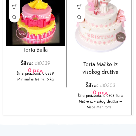
Torta Bella
Šifra:
dt0339
Torta Mačke iz
0
рсд
visokog društva
​​​​Šifra proizvoda: dt0339
Minimalna težina: 5 kg
Šifra:
dt0303
0
рсд
​​​​Šifra proizvoda: dt0303 Torta
Mačke iz visokog društva –
Maca Mari torta