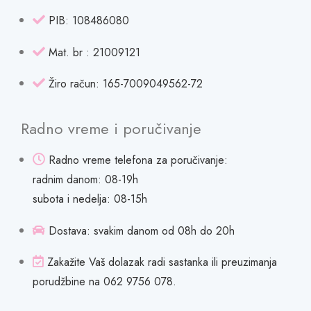
PIB: 108486080
Mat. br : 21009121
Žiro račun: 165-7009049562-72
Radno vreme i poručivanje
Radno vreme telefona za poručivanje:
radnim danom: 08-19h
subota i nedelja: 08-15h
Dostava: svakim danom od 08h do 20h
Zakažite Vaš dolazak radi sastanka ili preuzimanja
porudžbine na 062 9756 078.