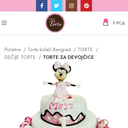
0
0
РСД
Početna
Torte kolači Beograd
TORTE
DEČIJE TORTE
TORTE ZA DEVOJČICE