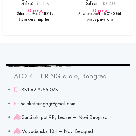
Šifra:
dt0119
Šifra:
dt0140
0
рсд
0
рсд
​​​​Šifra proizvoda: dt0119
​​​​Šifra proizvoda: dt0140 Miki
Skylanders Trap Team
Maus plava torta
HALO KETERING d.o.o, Beograd
+381 62 9756 078
haloketeringbg@gmail.com
Surčinski put 9R, Ledine – Novi Beograd
Vojvođanska 104 – Novi Beograd