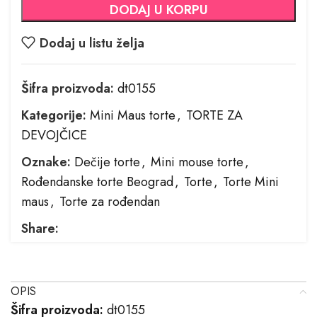
DODAJ U KORPU
Dodaj u listu želja
Šifra proizvoda:
dt0155
Kategorije:
Mini Maus torte
,
TORTE ZA
DEVOJČICE
Oznake:
Dečije torte
,
Mini mouse torte
,
Rođendanske torte Beograd
,
Torte
,
Torte Mini
maus
,
Torte za rođendan
Share:
OPIS
Šifra proizvoda:
dt0155