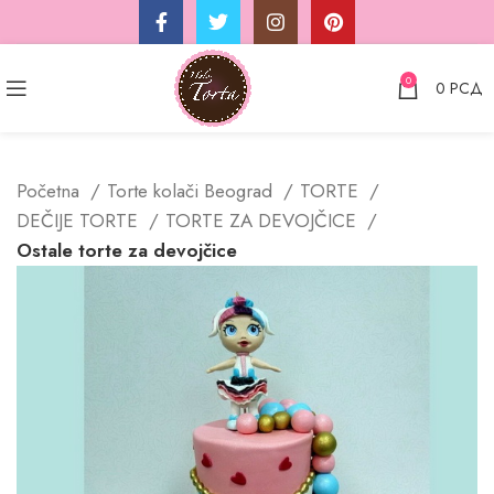
0
0
РСД
Početna
Torte kolači Beograd
TORTE
DEČIJE TORTE
TORTE ZA DEVOJČICE
Ostale torte za devojčice