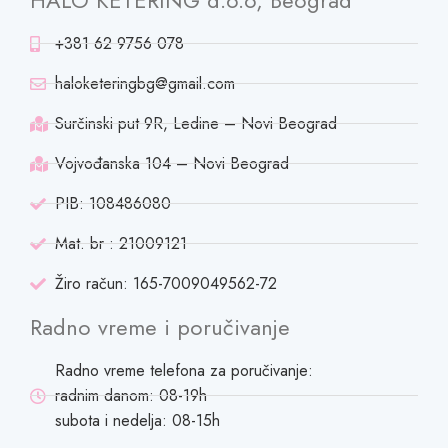
HALO KETERING d.o.o, Beograd
+381 62 9756 078
haloketeringbg@gmail.com
Surčinski put 9R, Ledine – Novi Beograd
Vojvođanska 104 – Novi Beograd
PIB: 108486080
Mat. br : 21009121
Žiro račun: 165-7009049562-72
Radno vreme i poručivanje
Radno vreme telefona za poručivanje:
radnim danom: 08-19h
subota i nedelja: 08-15h