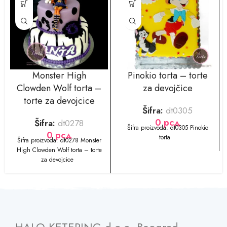
Monster High
Pinokio torta – torte
Clowden Wolf torta –
za devojčice
torte za devojcice
Šifra:
dt0305
0
рсд
Šifra:
dt0278
​​​​Šifra proizvoda: dt0305 Pinokio
0
рсд
torta
​​​​Šifra proizvoda: dt0278 Monster
High Clowden Wolf torta – torte
za devojcice