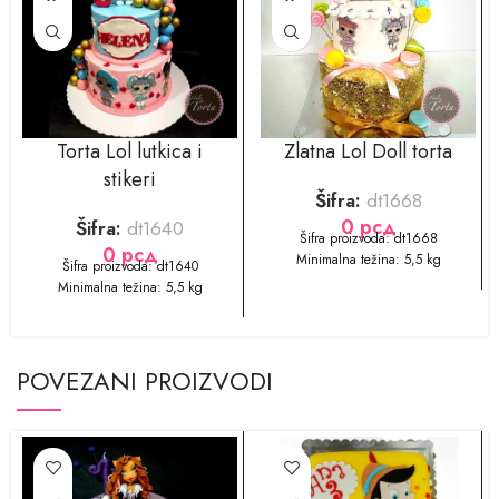
Torta Lol lutkica i
Zlatna Lol Doll torta
stikeri
Šifra:
dt1668
0
рсд
Šifra:
dt1640
Šifra proizvoda: dt1668
0
рсд
Minimalna težina: 5,5 kg
Šifra proizvoda: dt1640
Minimalna težina: 5,5 kg
POVEZANI PROIZVODI