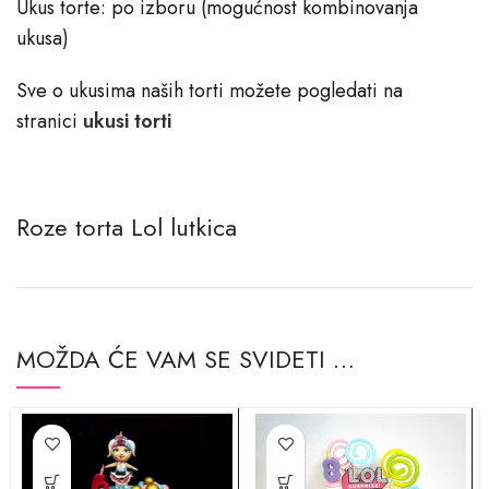
Ukus torte: po izboru (mogućnost kombinovanja
ukusa)
Sve o ukusima naših torti možete pogledati na
stranici
ukusi torti
Roze torta Lol lutkica
MOŽDA ĆE VAM SE SVIDETI …