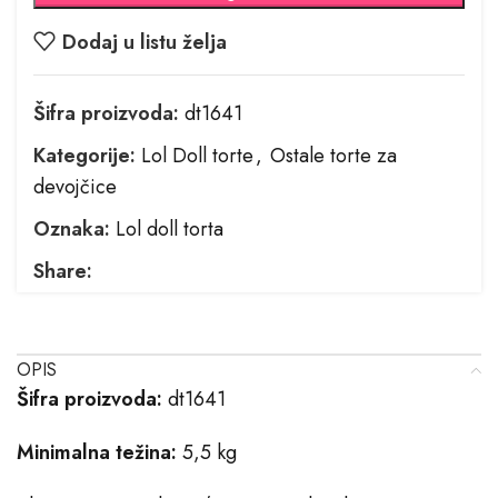
Dodaj u listu želja
Šifra proizvoda:
dt1641
Kategorije:
Lol Doll torte
,
Ostale torte za
devojčice
Oznaka:
Lol doll torta
Share:
OPIS
Šifra proizvoda:
dt1641
Minimalna težina:
5,5 kg