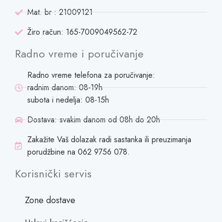
Mat. br : 21009121
Žiro račun: 165-7009049562-72
Radno vreme i poručivanje
Radno vreme telefona za poručivanje:
radnim danom: 08-19h
subota i nedelja: 08-15h
Dostava: svakim danom od 08h do 20h
Zakažite Vaš dolazak radi sastanka ili preuzimanja
porudžbine na 062 9756 078.
Korisnički servis
Zone dostave