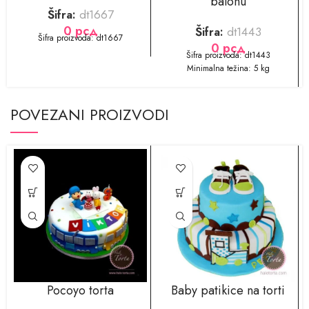
balonu
Šifra:
dt1667
0
рсд
Šifra:
dt1443
​​​​Šifra proizvoda: dt1667
0
рсд
Šifra proizvoda: dt1443
Minimalna težina: 5 kg
POVEZANI PROIZVODI
Pocoyo torta
Baby patikice na torti