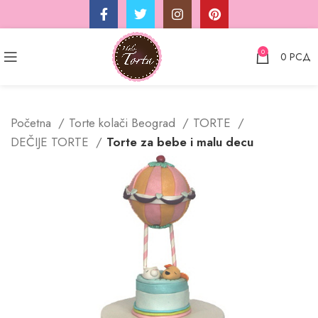
0
0
РСД
Početna
Torte kolači Beograd
TORTE
DEČIJE TORTE
Torte za bebe i malu decu