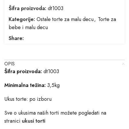
Šifra proizvoda:
dt1003
Kategorije:
Ostale torte za malu decu
,
Torte za
bebe i malu decu
Share:
OPIS
Šifra proizvoda:
dt1003
Minimalna težina:
3,5kg
Ukus torte: po izboru
Sve o ukusima naših torti možete pogledati na
stranici
ukusi torti