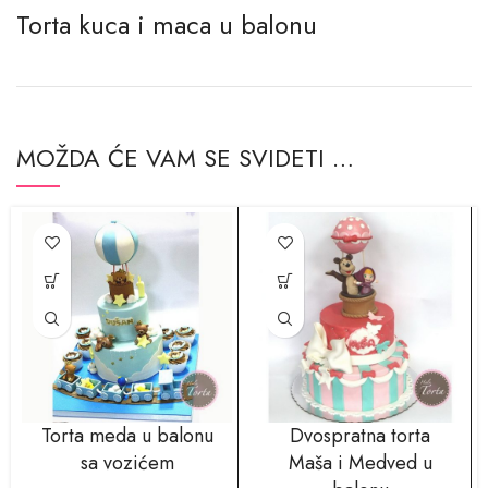
Torta kuca i maca u balonu
MOŽDA ĆE VAM SE SVIDETI …
Torta meda u balonu
Dvospratna torta
sa vozićem
Maša i Medved u