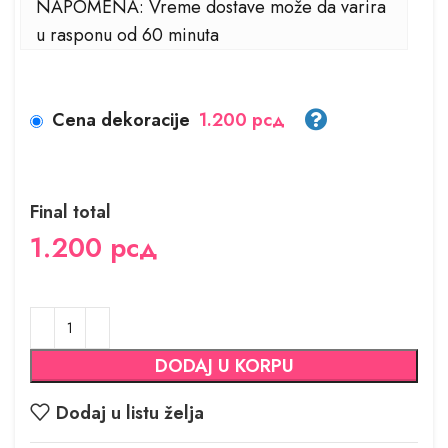
NAPOMENA: Vreme dostave može da varira
u rasponu od 60 minuta
Cena dekoracije
1.200 рсд
Final total
1.200
рсд
DODAJ U KORPU
Dodaj u listu želja