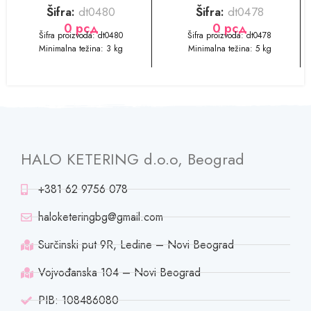
Šifra:
dt0480
Šifra:
dt0478
0
рсд
0
рсд
Šifra proizvoda: dt0480
Šifra proizvoda: dt0478
Minimalna težina: 3 kg
Minimalna težina: 5 kg
HALO KETERING d.o.o, Beograd
+381 62 9756 078
haloketeringbg@gmail.com
Surčinski put 9R, Ledine – Novi Beograd
Vojvođanska 104 – Novi Beograd
PIB: 108486080