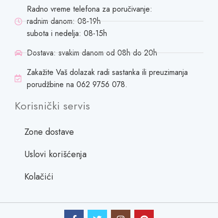
Radno vreme telefona za poručivanje:
radnim danom: 08-19h
subota i nedelja: 08-15h
Dostava: svakim danom od 08h do 20h
Zakažite Vaš dolazak radi sastanka ili preuzimanja
porudžbine na 062 9756 078.
Korisnički servis
Zone dostave
Uslovi korišćenja
Kolačići