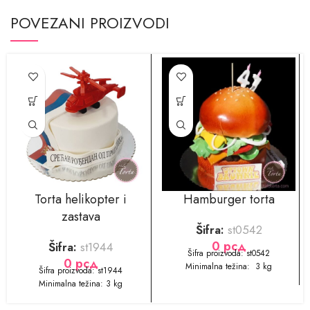
POVEZANI PROIZVODI
Torta helikopter i
Hamburger torta
zastava
Šifra:
st0542
0
рсд
Šifra:
st1944
Šifra proizvoda: st0542
0
рсд
Minimalna težina: 3 kg
Šifra proizvoda: st1944
Minimalna težina: 3 kg