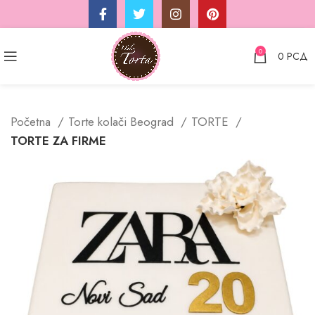
0
0
РСД
Početna
Torte kolači Beograd
TORTE
TORTE ZA FIRME