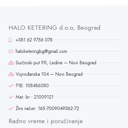
HALO KETERING d.o.o, Beograd
+381 62 9756 078
haloketeringbg@gmail.com
Surčinski put 9R, Ledine – Novi Beograd
Vojvođanska 104 – Novi Beograd
PIB: 108486080
Mat. br : 21009121
Žiro račun: 165-7009049562-72
Radno vreme i poručivanje