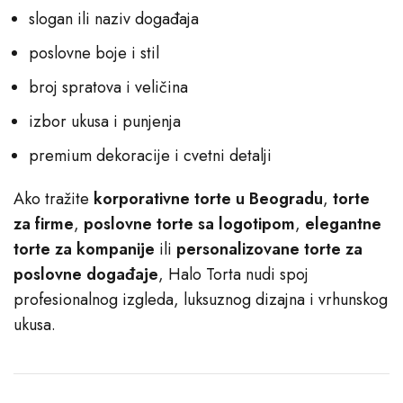
slogan ili naziv događaja
poslovne boje i stil
broj spratova i veličina
izbor ukusa i punjenja
premium dekoracije i cvetni detalji
Ako tražite
korporativne torte u Beogradu
,
torte
za firme
,
poslovne torte sa logotipom
,
elegantne
torte za kompanije
ili
personalizovane torte za
poslovne događaje
, Halo Torta nudi spoj
profesionalnog izgleda, luksuznog dizajna i vrhunskog
ukusa.