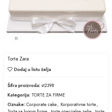
Kliknite za uvećanje
Torta Zara
Dodaj u listu želja
Šifra proizvoda:
st2398
Kategorija:
TORTE ZA FIRME
Oznake:
Corporate cake
,
Korporativne torte
,
Torta sa logom firme
,
torte specijalne zelje
,
torte