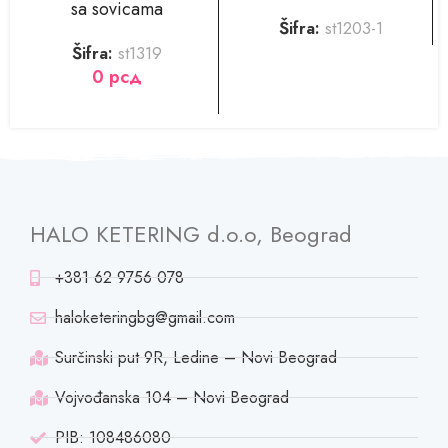
sa sovicama
Šifra:
st1203-1
Šifra:
st1319
0
рсд
HALO KETERING d.o.o, Beograd
+381 62 9756 078
haloketeringbg@gmail.com
Surčinski put 9R, Ledine – Novi Beograd
Vojvođanska 104 – Novi Beograd
PIB: 108486080