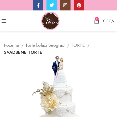
0
0
РСД
Početna
Torte kolači Beograd
TORTE
SVADBENE TORTE