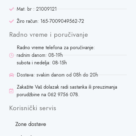
Mat. br : 21009121
Žiro račun: 165-7009049562-72
Radno vreme i poručivanje
Radno vreme telefona za poručivanje:
radnim danom: 08-19h
subota i nedelja: 08-15h
Dostava: svakim danom od 08h do 20h
Zakažite Vaš dolazak radi sastanka ili preuzimanja
porudžbine na 062 9756 078.
Korisnički servis
Zone dostave