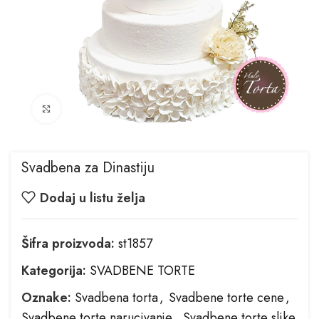
Kliknite za uvećanje
Svadbena za Dinastiju
Dodaj u listu želja
Šifra proizvoda:
st1857
Kategorija:
SVADBENE TORTE
Oznake:
Svadbena torta
,
Svadbene torte cene
,
Svadbene torte narucivanje
,
Svadbene torte slike