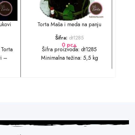
ukovi
Torta Maša i meda na panju
Maša
Šifra:
dt1285
0
рсд
7 Torta
Šifra proizvoda: dt1285
i –
Minimalna težina: 5,5 kg