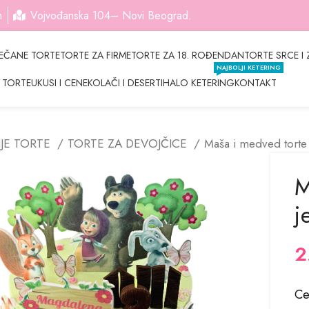
m
Vojvođanska 104– Novi Beograd.
EČANE TORTE
TORTE ZA FIRME
TORTE ZA 18. ROĐENDAN
TORTE SRCE I 
NAJBOLJI KETERING
 TORTE
UKUSI I CENE
KOLAČI I DESERTI
HALO KETERING
KONTAKT
IJE TORTE
TORTE ZA DEVOJČICE
Maša i medved tort
M
j
2
Ce