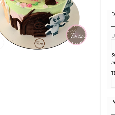
D
U
Kliknite za uvećanje
S
na
T
P