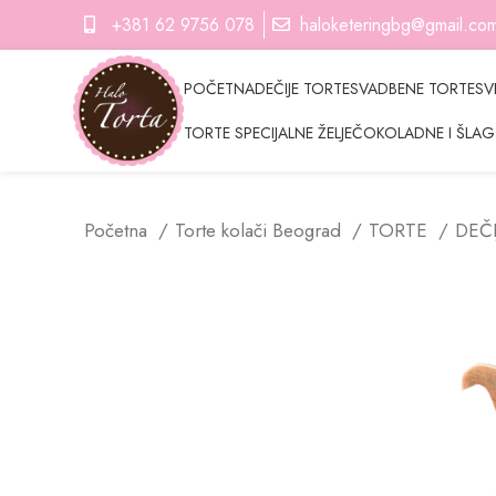
+381 62 9756 078
haloketeringbg@gmail.co
POČETNA
DEČIJE TORTE
SVADBENE TORTE
SV
TORTE SPECIJALNE ŽELJE
ČOKOLADNE I ŠLAG
Početna
Torte kolači Beograd
TORTE
DEČ