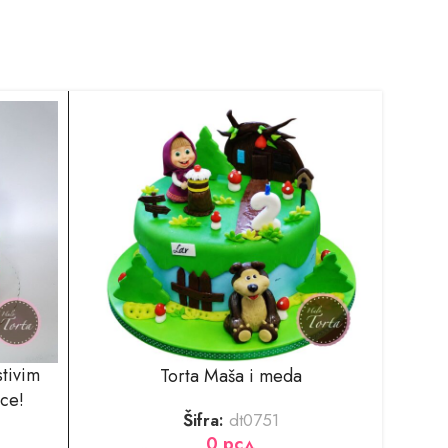
stivim
Torta Maša i meda
ice!
Šifra:
dt0751
0
рсд