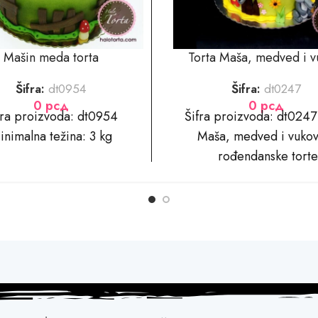
Mašin meda torta
Torta Maša, medved i v
Šifra:
dt0954
Šifra:
dt0247
0
рсд
0
рсд
fra proizvoda: dt0954
​​​​Šifra proizvoda: dt024
inimalna težina: 3 kg
Maša, medved i vukov
rođendanske torte