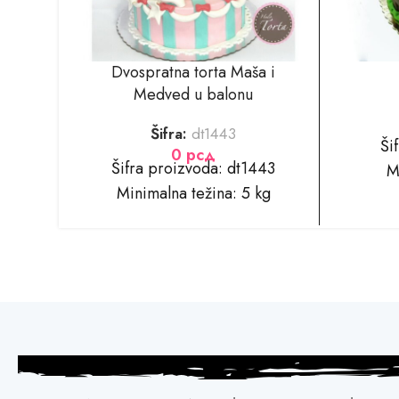
Dvospratna torta Maša i
Medved u balonu
Šifra:
dt1443
Ši
0
рсд
Šifra proizvoda: dt1443
M
Minimalna težina: 5 kg