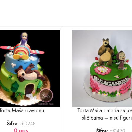
Torta Maša u avionu
Torta Maša i meda sa je
sličicama – nisu figur
Šifra:
dt0248
0
рсд
Šifra:
dt0470