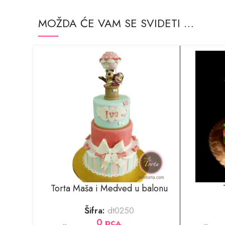
MOŽDA ĆE VAM SE SVIDETI …
Torta Maša i Medved u balonu
Šifra:
dt0250
0
рсд