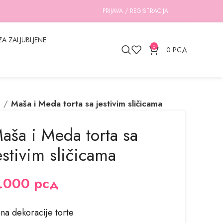
PRIJAVA / REGISTRACIJA
ZA ZALJUBLJENE
0
0
РСД
e
Maša i Meda torta sa jestivim sličicama
aša i Meda torta sa
estivim sličicama
.000
рсд
na dekoracije torte