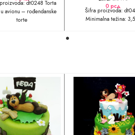
fra proizvoda: dt0248 Torta
0
рсд
Šifra proizvoda: dt0
u avionu – rođendanske
Minimalna težina: 3,
torte