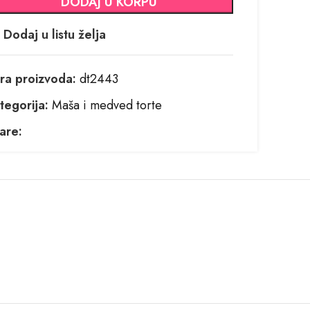
DODAJ U KORPU
Dodaj u listu želja
fra proizvoda:
dt2443
tegorija:
Maša i medved torte
are: