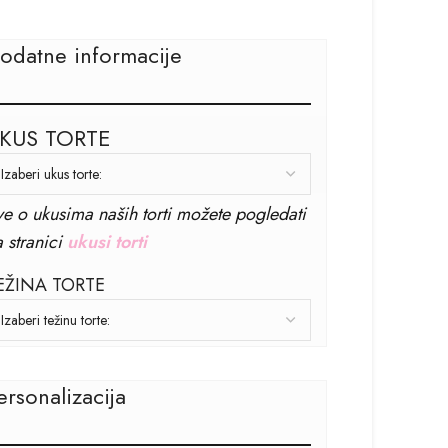
odatne informacije
KUS TORTE
ve o ukusima naših torti možete pogledati
 stranici
ukusi torti
EŽINA TORTE
ersonalizacija