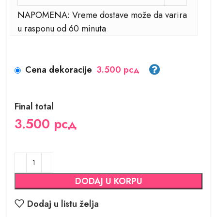
NAPOMENA: Vreme dostave može da varira
u rasponu od 60 minuta
Cena dekoracije
3.500 рсд
Final total
3.500
рсд
DODAJ U KORPU
Dodaj u listu želja