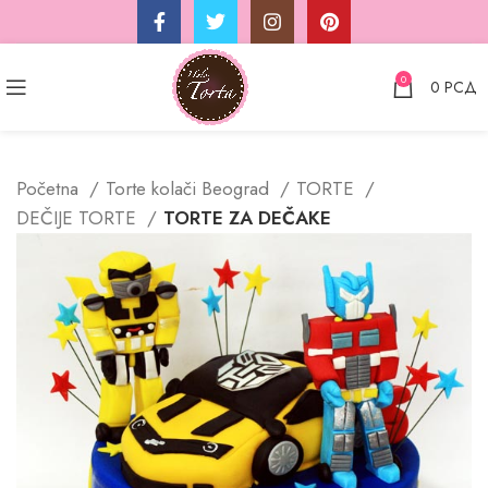
0
0
РСД
Početna
Torte kolači Beograd
TORTE
DEČIJE TORTE
TORTE ZA DEČAKE