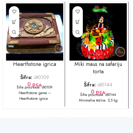
Hearthstone igrica
Miki maus na safariju
torta
Šifra:
dt0109
0
рсд
Šifra:
dt0144
​​​​Šifra proizvoda: dt0109
0
рсд
Hearthstone game –
​Šifra proizvoda: dt0144
Hearthstone igrica
Minimalna težina: 5,5 kg