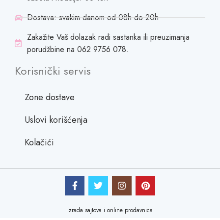
Dostava: svakim danom od 08h do 20h
Zakažite Vaš dolazak radi sastanka ili preuzimanja
porudžbine na 062 9756 078.
Korisnički servis
Zone dostave
Uslovi korišćenja
Kolačići
izrada sajtova i online prodavnica