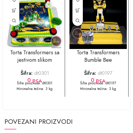
Torta Transformers sa
Torta Transformers
jestivom slikom
Bumble Bee
Šifra:
dt0301
Šifra:
dt0197
0
рсд
0
рсд
​​Šifra proizvoda: dt0301
​​Šifra proizvoda: dt0197
Minimalna težina: 3 kg
Minimalna težina: 3 kg
POVEZANI PROIZVODI