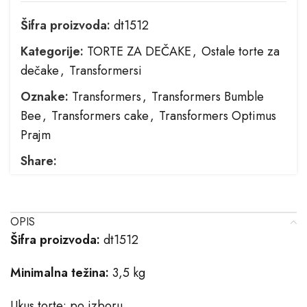
Šifra proizvoda:
dt1512
Kategorije:
TORTE ZA DEČAKE
,
Ostale torte za
dečake
,
Transformersi
Oznake:
Transformers
,
Transformers Bumble
Bee
,
Transformers cake
,
Transformers Optimus
Prajm
Share:
OPIS
Šifra proizvoda:
dt1512
Minimalna težina:
3,5 kg
Ukus torte: po izboru