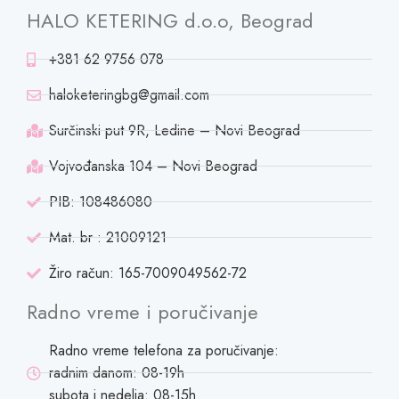
HALO KETERING d.o.o, Beograd
+381 62 9756 078
haloketeringbg@gmail.com
Surčinski put 9R, Ledine – Novi Beograd
Vojvođanska 104 – Novi Beograd
PIB: 108486080
Mat. br : 21009121
Žiro račun: 165-7009049562-72
Radno vreme i poručivanje
Radno vreme telefona za poručivanje:
radnim danom: 08-19h
subota i nedelja: 08-15h