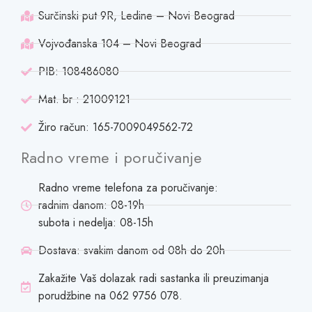
Surčinski put 9R, Ledine – Novi Beograd
Vojvođanska 104 – Novi Beograd
PIB: 108486080
Mat. br : 21009121
Žiro račun: 165-7009049562-72
Radno vreme i poručivanje
Radno vreme telefona za poručivanje:
radnim danom: 08-19h
subota i nedelja: 08-15h
Dostava: svakim danom od 08h do 20h
Zakažite Vaš dolazak radi sastanka ili preuzimanja
porudžbine na 062 9756 078.