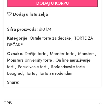
DODAJ U KORPU
Dodaj u listu želja
Šifra proizvoda:
dt0174
Kategorije:
Ostale torte za dečake
,
TORTE ZA
DEČAKE
Oznake:
Dečije torte
,
Monster torte
,
Monsters
,
Monsters University torte
,
On line naručivanje
torti
,
Porucivanje torti
,
Rođendanske torte
Beograd
,
Torte
,
Torte za rođendan
Share:
OPIS