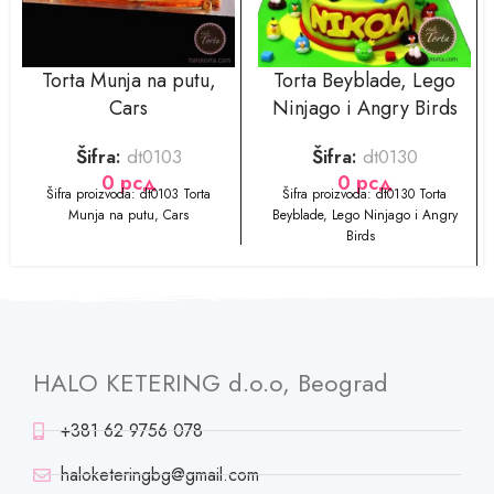
Torta Munja na putu,
Torta Beyblade, Lego
Cars
Ninjago i Angry Birds
Šifra:
dt0103
Šifra:
dt0130
0
рсд
0
рсд
​​​​Šifra proizvoda: dt0103 Torta
​​​​Šifra proizvoda: dt0130 Torta
Munja na putu, Cars
Beyblade, Lego Ninjago i Angry
Birds
HALO KETERING d.o.o, Beograd
+381 62 9756 078
haloketeringbg@gmail.com