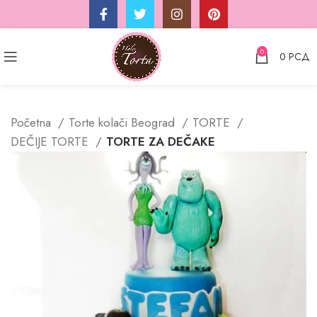
0
0
РСД
Početna
Torte kolači Beograd
TORTE
DEČIJE TORTE
TORTE ZA DEČAKE