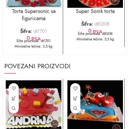
Torta Supersonic sa
Super Sonik torta
figuricama
Šifra:
dt0208
0
рсд
Šifra:
dt1701
​​​​Šifra proizvoda: dt0208
0
рсд
Minimalna težina: 5,5 kg
Šifra proizvoda: dt1701
Minimalna težina: 3,5 kg
POVEZANI PROIZVODI