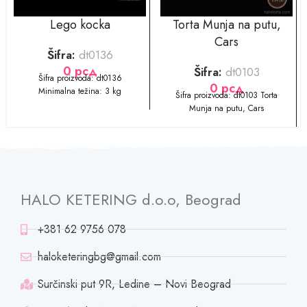
Lego kocka
Torta Munja na putu,
Cars
Šifra:
dt0136
0
рсд
Šifra:
dt0103
​​Šifra proizvoda: dt0136
0
рсд
Minimalna težina: 3 kg
​​​​Šifra proizvoda: dt0103 Torta
Munja na putu, Cars
HALO KETERING d.o.o, Beograd
+381 62 9756 078
haloketeringbg@gmail.com
Surčinski put 9R, Ledine – Novi Beograd