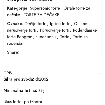
Kategorije:
Supersonic torte
,
Ostale torte za
dečake
,
TORTE ZA DEČAKE
Oznake:
Dečije torte
,
Igrice torte
,
On line
naručivanje torti
,
Porucivanje torti
,
Rođendanske
torte Beograd
,
super sonik
,
Torte
,
Torte za
rođendan
Share:
OPIS
Šifra proizvoda:
dt2062
Minimalna težina:
3 kg
Ukus torte: po izboru