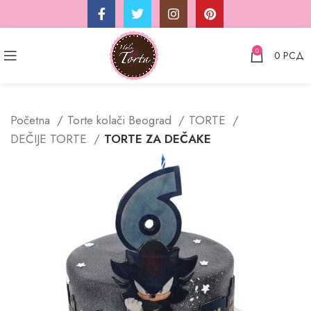
0
0
РСД
Početna
Torte kolači Beograd
TORTE
DEČIJE TORTE
TORTE ZA DEČAKE