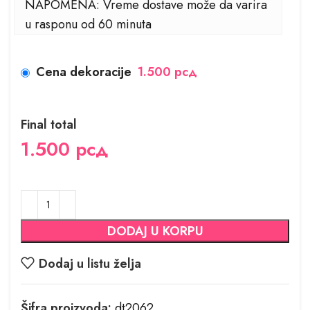
NAPOMENA: Vreme dostave može da varira
u rasponu od 60 minuta
Cena dekoracije
1.500 рсд
Final total
1.500
рсд
DODAJ U KORPU
Dodaj u listu želja
Šifra proizvoda:
dt2062