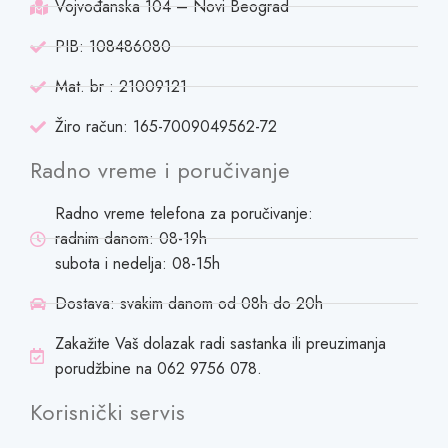
Vojvođanska 104 – Novi Beograd
PIB: 108486080
Mat. br : 21009121
Žiro račun: 165-7009049562-72
Radno vreme i poručivanje
Radno vreme telefona za poručivanje:
radnim danom: 08-19h
subota i nedelja: 08-15h
Dostava: svakim danom od 08h do 20h
Zakažite Vaš dolazak radi sastanka ili preuzimanja
porudžbine na 062 9756 078.
Korisnički servis