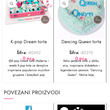
K-pop Dream torta
Dancing Queen torta
Šifra:
dt2402
Šifra:
dt2376
0
рсд
0
рсд
🎂K-pop Dream torta Moderna i
Retro pastelna torta u obliku
vesela K-pop torta za devojčice
srca, inspirisana diskotekom i
inspirisana popularnim muzičkim
legendarnom pesmom “Dancing
grupama i korejskom pop
Queen”. Nežne boje,
kulturom savršen je
jednostavna dekoracija i
romantični šarm
POVEZANI PROIZVODI