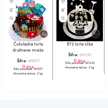
Čokoladna torta
BTS torta slika
društvene mreže
Šifra:
dt1630
0
рсд
Šifra:
dt1837
Šifra proizvoda: dt1630
0
рсд
Minimalna težina: 3 kg
​​Šifra proizvoda: dt1837
Minimalna težina: 3 kg