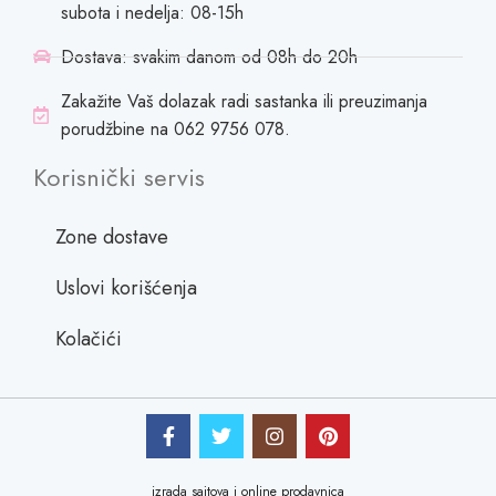
subota i nedelja: 08-15h
Dostava: svakim danom od 08h do 20h
Zakažite Vaš dolazak radi sastanka ili preuzimanja
porudžbine na 062 9756 078.
Korisnički servis
Zone dostave
Uslovi korišćenja
Kolačići
izrada sajtova i online prodavnica