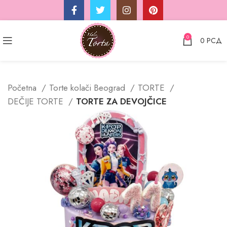
0
0
РСД
Početna
Torte kolači Beograd
TORTE
DEČIJE TORTE
TORTE ZA DEVOJČICE