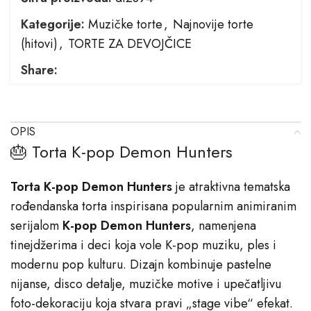
Kategorije:
Muzičke torte
,
Najnovije torte
(hitovi)
,
TORTE ZA DEVOJČICE
Share:
OPIS
🎂 Torta K-pop Demon Hunters
Torta K-pop Demon Hunters
je atraktivna tematska
rođendanska torta inspirisana popularnim animiranim
serijalom
K-pop Demon Hunters
, namenjena
tinejdžerima i deci koja vole K-pop muziku, ples i
modernu pop kulturu. Dizajn kombinuje pastelne
nijanse, disco detalje, muzičke motive i upečatljivu
foto-dekoraciju koja stvara pravi „stage vibe“ efekat.