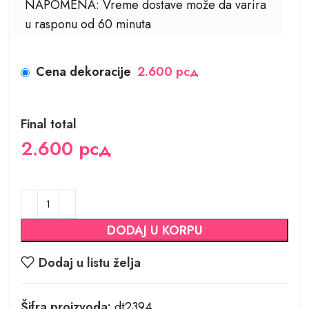
NAPOMENA: Vreme dostave može da varira
u rasponu od 60 minuta
Cena dekoracije
2.600 рсд
Final total
2.600
рсд
DODAJ U KORPU
Dodaj u listu želja
Šifra proizvoda:
dt2394