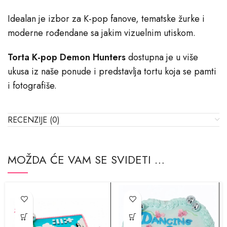
Idealan je izbor za K-pop fanove, tematske žurke i
moderne rođendane sa jakim vizuelnim utiskom.
Torta K-pop Demon Hunters
dostupna je u više
ukusa iz naše ponude i predstavlja tortu koja se pamti
i fotografiše.
RECENZIJE (0)
MOŽDA ĆE VAM SE SVIDETI …