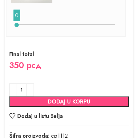
0
Final total
350
рсд
DODAJ U KORPU
Dodaj u listu želja
Šifra proizvoda:
cp1112