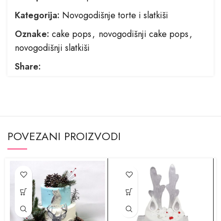
Kategorija:
Novogodišnje torte i slatkiši
Oznake:
cake pops
,
novogodišnji cake pops
,
novogodišnji slatkiši
Share:
POVEZANI PROIZVODI