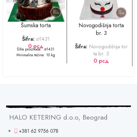
Šumska torta
Novogodišnja torta
br. 3
Šifra:
st1431
0
рсд
Šifra:
Novogodišnja tor
Šifra proizvoda: st1431
ta br. 3
Minimalna težina: 10 kg
0
рсд
HALO KETERING d.o.o, Beograd
+381 62 9756 078