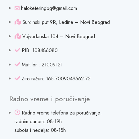
haloketeringbg@gmail.com
Surčinski put 9R, Ledine – Novi Beograd
Vojvođanska 104 – Novi Beograd
PIB: 108486080
Mat. br : 21009121
Žiro račun: 165-7009049562-72
Radno vreme i poručivanje
Radno vreme telefona za poručivanje:
radnim danom: 08-19h
subota i nedelja: 08-15h