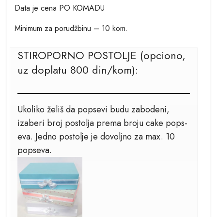
Data je cena PO KOMADU
Minimum za porudžbinu – 10 kom.
STIROPORNO POSTOLJE (opciono,
uz doplatu 800 din/kom):
Ukoliko želiš da popsevi budu zabodeni,
izaberi broj postolja prema broju cake pops-
eva. Jedno postolje je dovoljno za max. 10
popseva.