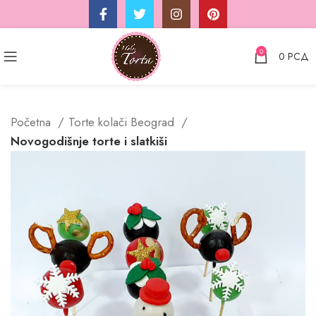
0
0
РСД
Početna
Torte kolači Beograd
Novogodišnje torte i slatkiši