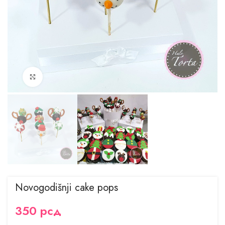
Kliknite za uvećanje
Novogodišnji cake pops
350
рсд