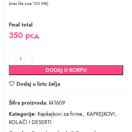
(max file size 100 MB)
Final total
350
рсд
DODAJ U KORPU
Dodaj u listu želja
Šifra proizvoda:
kk1609
Kategorije:
Kapkejkovi za firme
,
KAPKEJKOVI
,
KOLAČI I DESERTI