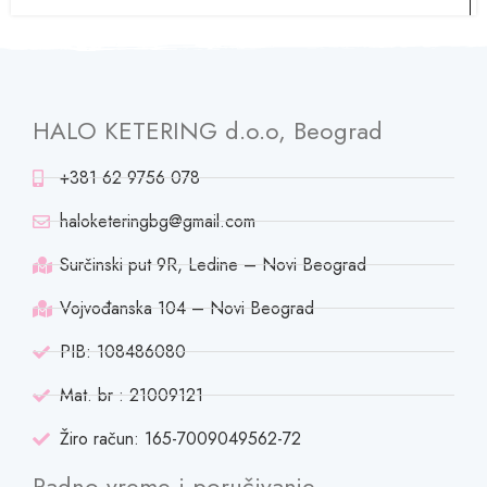
HALO KETERING d.o.o, Beograd
+381 62 9756 078
haloketeringbg@gmail.com
Surčinski put 9R, Ledine – Novi Beograd
Vojvođanska 104 – Novi Beograd
PIB: 108486080
Mat. br : 21009121
Žiro račun: 165-7009049562-72
Radno vreme i poručivanje