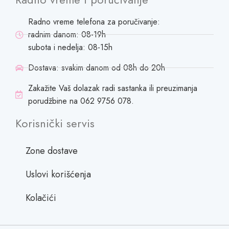
Radno vreme telefona za poručivanje:
radnim danom: 08-19h
subota i nedelja: 08-15h
Dostava: svakim danom od 08h do 20h
Zakažite Vaš dolazak radi sastanka ili preuzimanja
porudžbine na 062 9756 078.
Korisnički servis
Zone dostave
Uslovi korišćenja
Kolačići