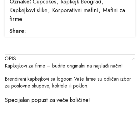
Oznake:
Cupcakes
,
kapkejk Beograd
,
Kapkejkovi slike
,
Korporativni mafini
,
Mafini za
firme
Share:
OPIS
Kapkejkovi za firme – budite originalni na najslađi način!
Brendirani kapkejkovi sa logoom Vaše firme su odličan izbor
za poslovne skupove, koktele ili poklon.
Specijalan popust za veće količine!