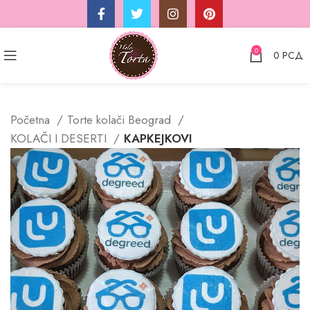
0
0
РСД
Početna
Torte kolači Beograd
KOLAČI I DESERTI
KAPKEJKOVI