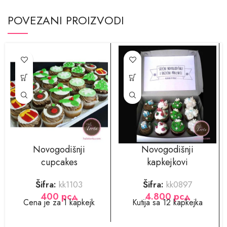
POVEZANI PROIZVODI
Novogodišnji
Novogodišnji
cupcakes
kapkejkovi
Šifra:
kk1103
Šifra:
kk0897
400
рсд
4.800
рсд
Cena je za 1 kapkejk
Kutija sa 12 kapkejka